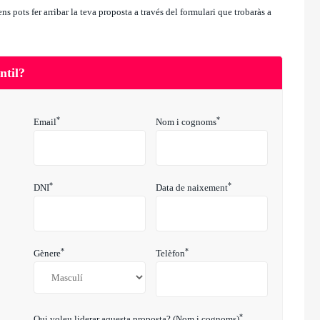
ens pots fer arribar la teva proposta a través del formulari que trobaràs a
ntil?
*
*
Email
Nom i cognoms
*
*
DNI
Data de naixement
*
*
Gènere
Telèfon
*
Qui voleu liderar aquesta proposta? (Nom i cognoms)