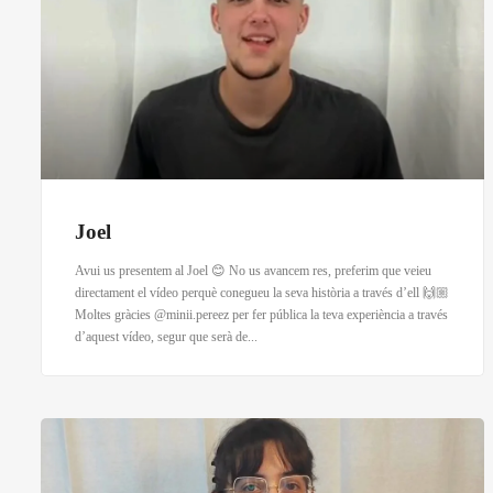
Joel
Avui us presentem al Joel 😊 No us avancem res, preferim que veieu
directament el vídeo perquè conegueu la seva història a través d’ell 🙌🏼
Moltes gràcies @minii.pereez per fer pública la teva experiència a través
d’aquest vídeo, segur que serà de...