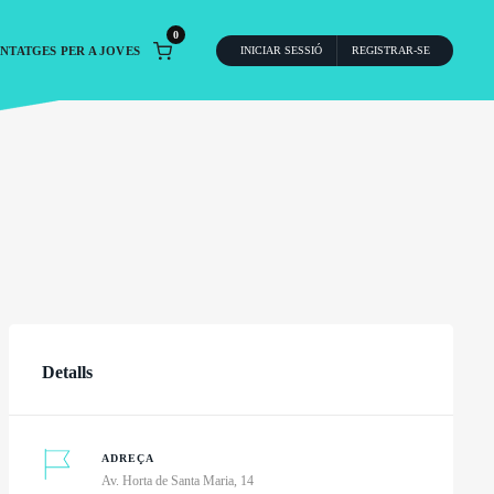
0
NTATGES PER A JOVES
INICIAR SESSIÓ
REGISTRAR-SE
Detalls
ADREÇA
Av. Horta de Santa Maria, 14