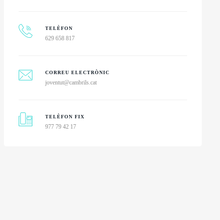
TELÈFON
629 658 817
CORREU ELECTRÒNIC
joventut@cambrils.cat
TELÈFON FIX
977 79 42 17