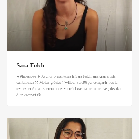
Sara Folch
🔸#laveujove 🔸 Avui us presentem a la Sara Folch, una gran artista
cambrilenca 🥰 Moltes gràcies @willow_sara96 per compartir-nos la
teva experiència, esperem poder veure’t i escoltar-te moltes vegades dalt
d’un escenari 😉