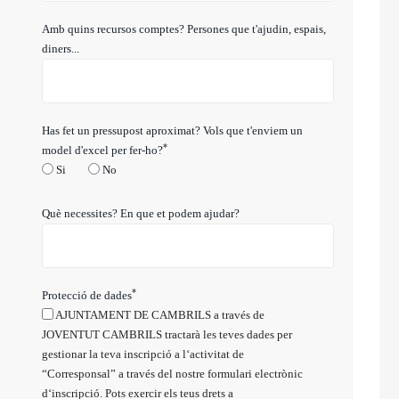
Amb quins recursos comptes? Persones que t'ajudin, espais,
diners...
Has fet un pressupost aproximat? Vols que t'enviem un
*
model d'excel per fer-ho?
Si
No
Què necessites? En que et podem ajudar?
*
Protecció de dades
AJUNTAMENT DE CAMBRILS a través de
JOVENTUT CAMBRILS tractarà les teves dades per
gestionar la teva inscripció a l‘activitat de
“Corresponsal” a través del nostre formulari electrònic
d‘inscripció. Pots exercir els teus drets a