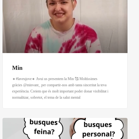
Min
🔸#laveujove🔸 Avui us presentem la Min 🥰 Moltíssimes
gràcies @minvant_ per compartir-nos amb tanta sinceritat la teva
experiència. Creiem que és molt important poder donar visibilitat i
normalitzar, sobretot, el tema de la salut mental