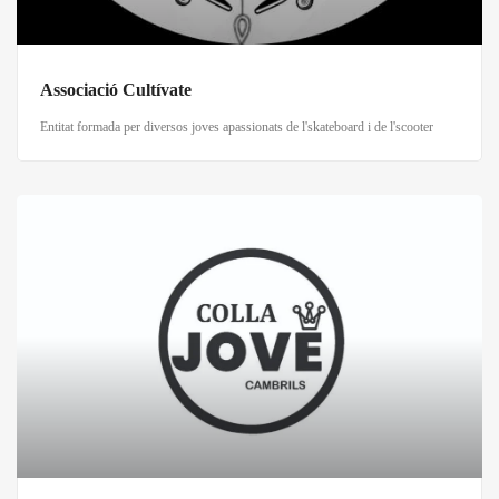
Associació Cultívate
Entitat formada per diversos joves apassionats de l'skateboard i de l'scooter