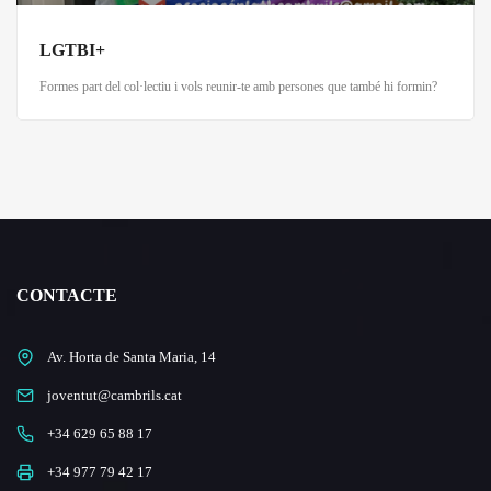
LGTBI+
Formes part del col·lectiu i vols reunir-te amb persones que també hi formin?
CONTACTE
Av. Horta de Santa Maria, 14
joventut@cambrils.cat
+34 629 65 88 17
+34 977 79 42 17