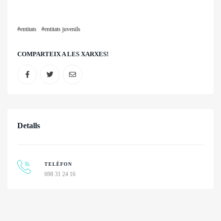
entitats
entitats juvenils
COMPARTEIX A LES XARXES!
Detalls
TELÈFON
698 31 24 16