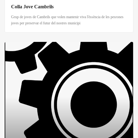
Colla Jove Cambrils
Grup de joves de Cambrils que volen mantenir viva l'èssència de les pesrones
joves per preservar el futur del nostres municipi