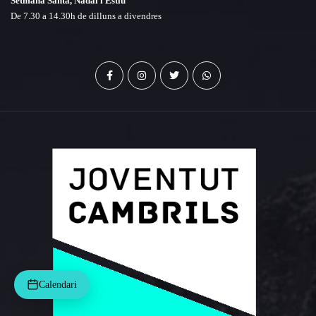
Setmana Santa, Nadal i Estiu
De 7.30 a 14.30h de dilluns a divendres
Calendari