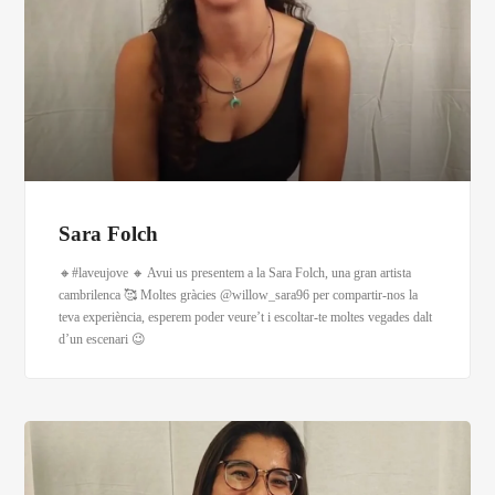
Sara Folch
🔸#laveujove 🔸 Avui us presentem a la Sara Folch, una gran artista
cambrilenca 🥰 Moltes gràcies @willow_sara96 per compartir-nos la
teva experiència, esperem poder veure’t i escoltar-te moltes vegades dalt
d’un escenari 😉