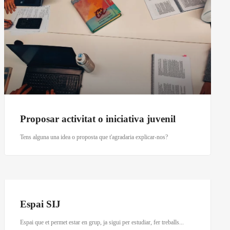
Proposar activitat o iniciativa juvenil
Tens alguna una idea o proposta que t'agradaria explicar-nos?
Espai SIJ
Espai que et permet estar en grup, ja sigui per estudiar, fer treballs...