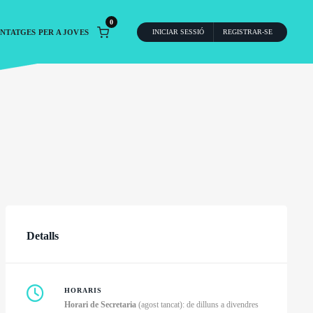
0
NTATGES PER A JOVES
INICIAR SESSIÓ
REGISTRAR-SE
Detalls
HORARIS
Horari de Secretaria
(agost tancat): de dilluns a divendres