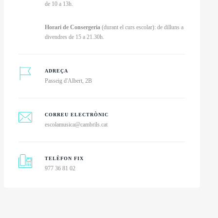
de 10 a 13h.
Horari de Consergeria
(durant el curs escolar): de dilluns a
divendres de 15 a 21.30h.
ADREÇA
Passeig d'Albert, 2B
CORREU ELECTRÒNIC
escolamusica@cambrils.cat
TELÈFON FIX
977 36 81 02