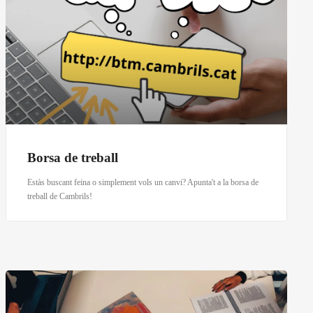
Borsa de treball
Estàs buscant feina o simplement vols un canvi? Apunta't a la borsa de
treball de Cambrils!