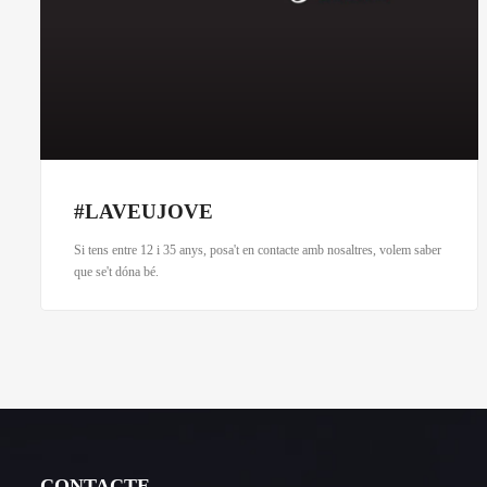
#LAVEUJOVE
Si tens entre 12 i 35 anys, posa't en contacte amb nosaltres, volem saber
que se't dóna bé.
CONTACTE