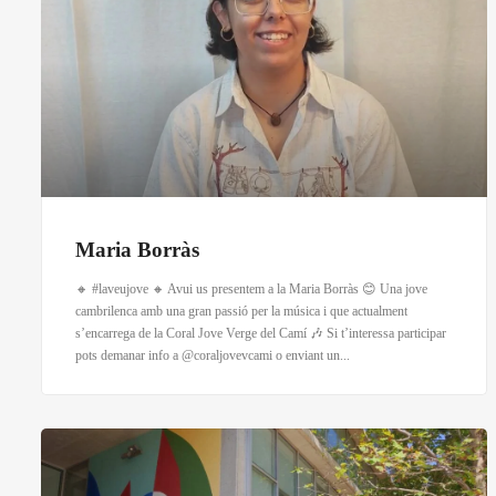
Maria Borràs
🔸 #laveujove 🔸 Avui us presentem a la Maria Borràs 😊 Una jove
cambrilenca amb una gran passió per la música i que actualment
s’encarrega de la Coral Jove Verge del Camí 🎶 Si t’interessa participar
pots demanar info a @coraljovevcami o enviant un...