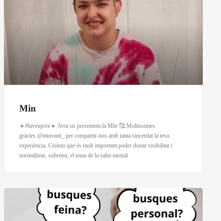
Min
🔸#laveujove🔸 Avui us presentem la Min 🥰 Moltíssimes
gràcies @minvant_ per compartir-nos amb tanta sinceritat la teva
experiència. Creiem que és molt important poder donar visibilitat i
normalitzar, sobretot, el tema de la salut mental