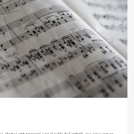
a, oberta i amb projecció a tot el poble de Cambrils, que actua com un