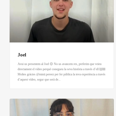
Joel
Avui us presentem al Joel 😊 No us avancem res, preferim que veieu
directament el vídeo perquè conegueu la seva història a través d’ell 🙌🏼
Moltes gràcies @minii.pereez per fer pública la teva experiència a través
d’aquest vídeo, segur que serà de...