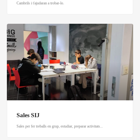
Cambrils i t'ajudaran a trobar-lo.
Sales SIJ
Sales per fer treballs en grup, estudiar, preparar activitats...