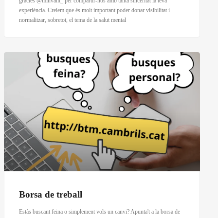
gràcies @minvant_ per compartir-nos amb tanta sinceritat la teva
experiència. Creiem que és molt important poder donar visibilitat i
normalitzar, sobretot, el tema de la salut mental
Borsa de treball
Estàs buscant feina o simplement vols un canvi? Apunta't a la borsa de