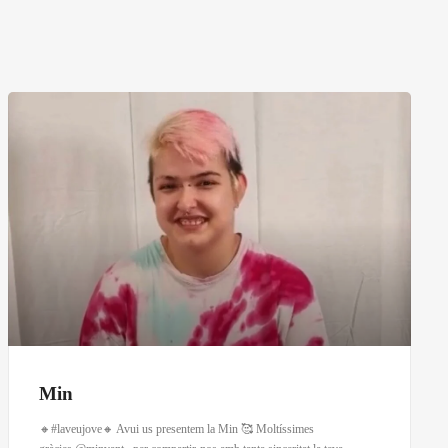
Min
🔸#laveujove🔸 Avui us presentem la Min 🥰 Moltíssimes