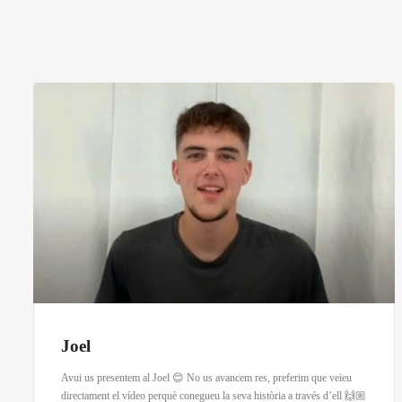
Joel
Avui us presentem al Joel 😊 No us avancem res, preferim que veieu
directament el vídeo perquè conegueu la seva història a través d’ell 🙌🏼