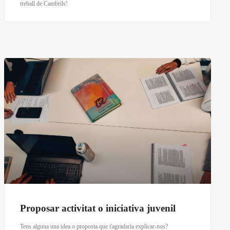
treball de Cambrils!
Proposar activitat o iniciativa juvenil
Tens alguna una idea o proposta que t'agradaria explicar-nos?