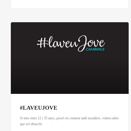
#LAVEUJOVE
Si tens entre 12 i 35 anys, posa't en contacte amb nosaltres, volem saber
que se't dóna bé.