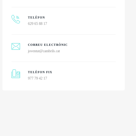
TELÈFON
629 65 88 17
CORREU ELECTRÒNIC
joventut@cambrils.cat
TELÈFON FIX
977 79 42 17