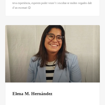
teva experiència, esperem poder veure’t i escoltar-te moltes vegades dalt
d’un escenari 😉
Elena M. Hernández