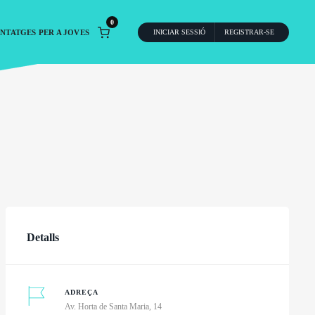
0
NTATGES PER A JOVES
INICIAR SESSIÓ
REGISTRAR-SE
Detalls
ADREÇA
Av. Horta de Santa Maria, 14