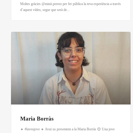
Moltes gràcies @minii.pereez per fer pública la teva experiència a través
d’aquest vídeo, segur que serà de...
Maria Borràs
🔸 #laveujove 🔸 Avui us presentem a la Maria Borràs 😊 Una jove