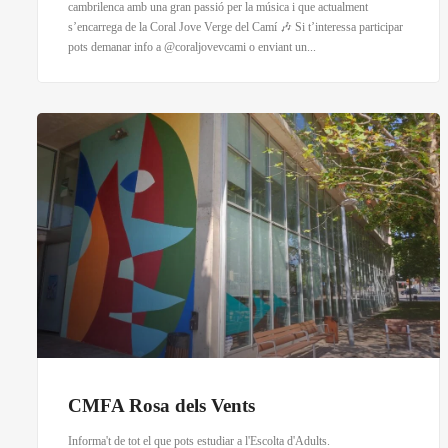
cambrilenca amb una gran passió per la música i que actualment
s’encarrega de la Coral Jove Verge del Camí 🎶 Si t’interessa participar
pots demanar info a @coraljovevcami o enviant un...
CMFA Rosa dels Vents
Informa't de tot el que pots estudiar a l'Escolta d'Adults.