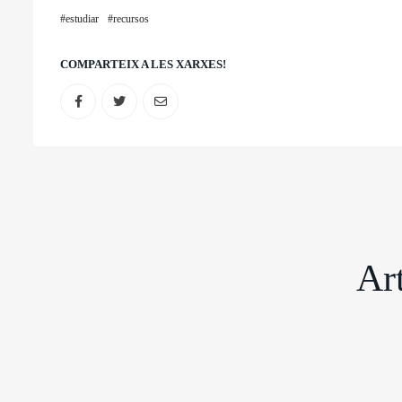
estudiar
recursos
COMPARTEIX A LES XARXES!
Art