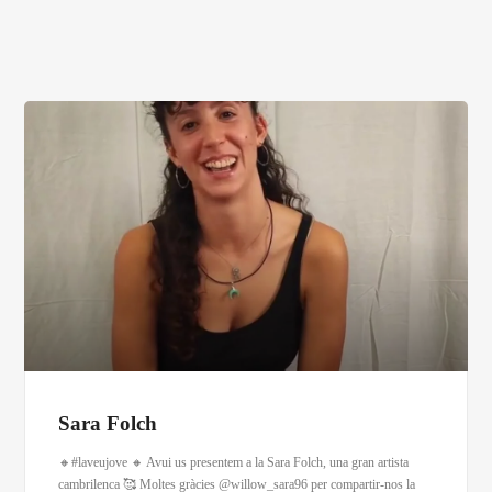
Sara Folch
🔸#laveujove 🔸 Avui us presentem a la Sara Folch, una gran artista
cambrilenca 🥰 Moltes gràcies @willow_sara96 per compartir-nos la