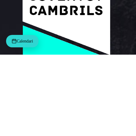
Calendari
Termes i condicions
|
Avís legal
|
Política de privacitat
|
Política de cookies
|
Informació addicional RDPDUE