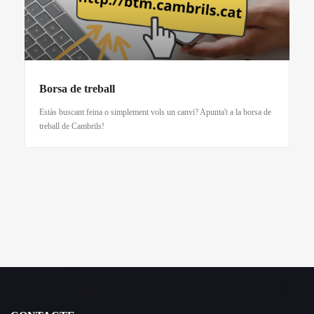
Borsa de treball
Estàs buscant feina o simplement vols un canvi? Apunta't a la borsa de
treball de Cambrils!