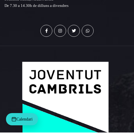
De 7.30 a 14.30h de dilluns a divendres
Calendari