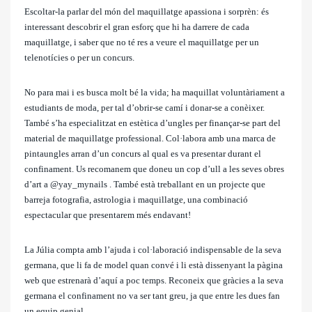
Escoltar-la parlar del món del maquillatge apassiona i sorprèn: és
interessant descobrir el gran esforç que hi ha darrere de cada
maquillatge, i saber que no té res a veure el maquillatge per un
telenotícies o per un concurs.
No para mai i es busca molt bé la vida; ha maquillat voluntàriament a
estudiants de moda, per tal d’obrir-se camí i donar-se a conèixer.
També s’ha especialitzat en estètica d’ungles per finançar-se part del
material de maquillatge professional. Col·labora amb una marca de
pintaungles arran d’un concurs al qual es va presentar durant el
confinament. Us recomanem que doneu un cop d’ull a les seves obres
d’art a @yay_mynails . També està treballant en un projecte que
barreja fotografia, astrologia i maquillatge, una combinació
espectacular que presentarem més endavant!
La Júlia compta amb l’ajuda i col·laboració indispensable de la seva
germana, que li fa de model quan convé i li està dissenyant la pàgina
web que estrenarà d’aquí a poc temps. Reconeix que gràcies a la seva
germana el confinament no va ser tant greu, ja que entre les dues fan
un equip genial.