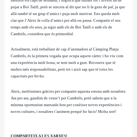
monitor els caps de setmana, l’implica que durant tot l’hivern ha de
pujar a Boi Taüll, però se sincera al dir que no li fa gens de pal, ja que
allà també té un grup d’amics i puja molt motivat. Ens queda molt
clar que l’Aleix fa colla d’amics per allà on passa. Compartir el seu
temps amb els seus, ja sigui amb els de Boi Taüll o amb els de
Cambrils, considera que és primordial.
Actualment, està treballant de cap d’animadors al Càmping Platja
Cambrils, és la primera vegada que ocupa aquest càrrec i ho viu com
una experiència molt bona, se sent molt a gust. Reconeix que té
moltes més responsabilitats, però tot i això sap que té totes les
capacitats per fer-ho.
Aleix, moltíssimes gràcies per compartir aquesta estona amb nosaltres.
Ara per ara, gaudim de veure’t per Cambrils, però sabem que a la
mínima oportunitat marxaràs fora per conèixer noves experiències i
noves cultures, i nosaltres t’animem perquè ho facis! Molta sort!
COMPARTEIX A LES XARXES!