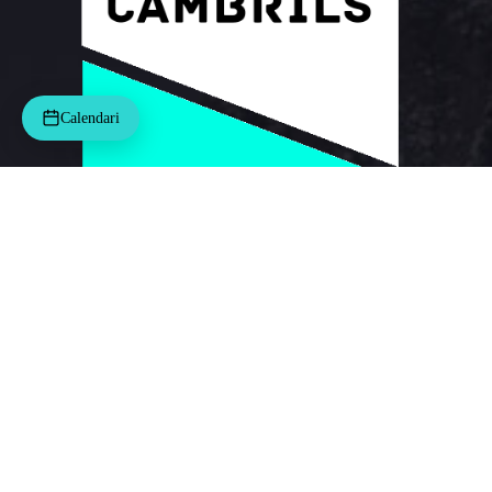
Calendari
Termes i condicions
|
Avís legal
|
Política de privacitat
|
Política de cookies
|
Informació addicional RDPDUE