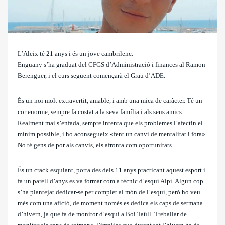
L’Aleix té 21 anys i és un jove cambrilenc.
Enguany s’ha graduat del CFGS d’Administració i finances al Ramon
Berenguer, i el curs següent començarà el Grau d’ADE.
És un noi molt extravertit, amable, i amb una mica de caràcter. Té un
cor enorme, sempre fa costat a la seva família i als seus amics.
Realment mai s’enfada, sempre intenta que els problemes l’afectin el
mínim possible, i ho aconsegueix «fent un canvi de mentalitat i fora».
No té gens de por als canvis, els afronta com oportunitats.
És un crack esquiant, porta des dels 11 anys practicant aquest esport i
fa un parell d’anys es va formar com a tècnic d’esquí Alpí. Algun cop
s’ha plantejat dedicar-se per complet al món de l’esquí, però ho veu
més com una afició, de moment només es dedica els caps de setmana
d’hivern, ja que fa de monitor d’esquí a Boi Taüll. Treballar de