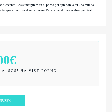
adolescents. Ens sumergirem en el porno per aprendre a fer una mirada
ències que comporta el seu consum. Per acabar, donarem eines per fer-hi
00
€
 A 'SOS! HA VIST PORNO'
RIURE'M