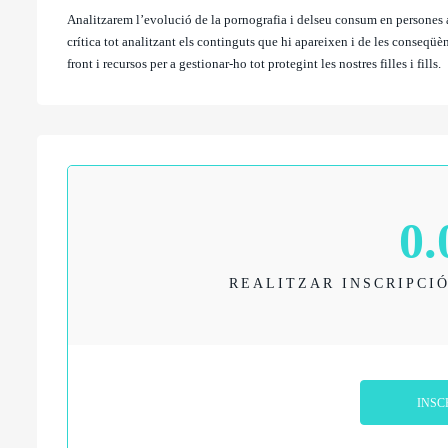
Analitzarem l’evolució de la pornografia i delseu consum en persones 
crítica tot analitzant els continguts que hi apareixen i de les conseqü
front i recursos per a gestionar-ho tot protegint les nostres filles i fills.
0.
REALITZAR INSCRIPCIÓ
INSC