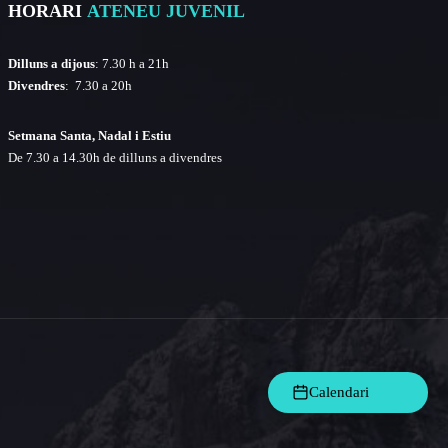
HORARI
ATENEU JUVENIL
Dilluns a dijous
: 7.30 h a 21h
Divendres
: 7.30 a 20h
Setmana Santa, Nadal i Estiu
De 7.30 a 14.30h de dilluns a divendres
Calendari