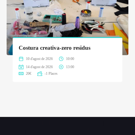
Costura creativa-zero residus
10 d'agost de 2026
10:00
14 d'agost de 2026
13:00
20
€
-1 Places