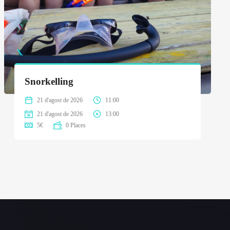
Snorkelling
21 d'agost de 2026
11:00
21 d'agost de 2026
13:00
5
€
0 Places