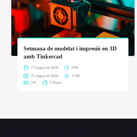
Setmana de modelat i impresió en 3D
amb Tinkercad
17 d'agost de 2026
9:00
21 d'agost de 2026
13:00
25
€
0 Places