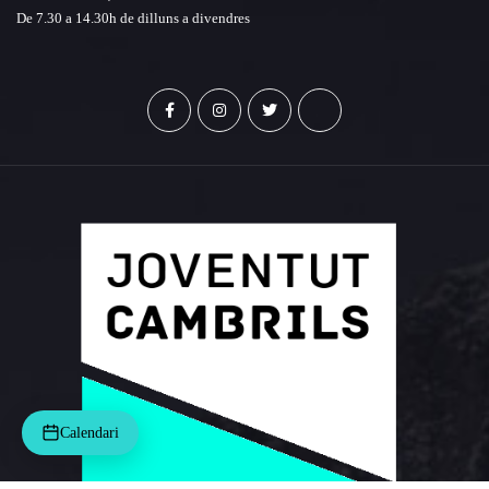
De 7.30 a 14.30h de dilluns a divendres
Calendari