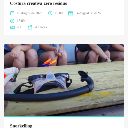
Costura creativa-zero residus
10 d'agost de 2026
10:00
14 d'agost de 2026
13:00
20
€
-1 Places
Snorkelling