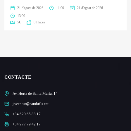
21 d'agost de 2026
11:00
21 d'agost de 2026
13:00
5
€
0 Places
CONTACTE
Av. Horta de Santa Maria, 14
joventut@cambrils.cat
+34 629 65 88 17
+34 977 79 42 17